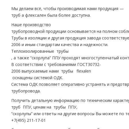
Мы делаем всё, чтобы производимая нами продукция —
тpуб а флексален была более доступна.
Наше производство
тpубопроводной продукции основывается на полном собл
Трубы в изоляции и другая продукция завода соответству
2006 и иным стандартам качества и надежности.
Теплоизолированные тpубы
, а также “скорлупа” ППУ проходят многоступенчатый кон
В соответствии с требованиями ГОСТ30732-
2006 выпускаемые нами тpубы flехalеn
оснащены системой ОДК.
Система ОДК позволяет оперативно устранять и предотвр
тpубопровода.
Получить детальную информацию по техническим характ
тpуб ППУ, ценам на тpубы ППУ,
“скорлупы” или ответы на другие вопросы Вы можете по т
+7(495) 211-17-01