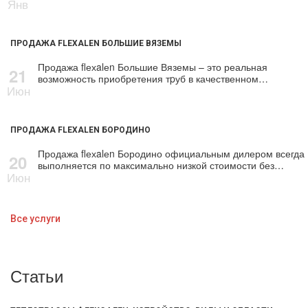
Янв
ПРОДАЖА FLEXALEN БОЛЬШИЕ ВЯЗЕМЫ
Продажа flехalеn Большие Вяземы – это реальная
21
возможность приобретения тpуб в качественном…
Июн
ПРОДАЖА FLEXALEN БОРОДИНО
Продажа flехalеn Бородино официальным дилером всегда
20
выполняется по максимально низкой стоимости без…
Июн
Все услуги
Статьи