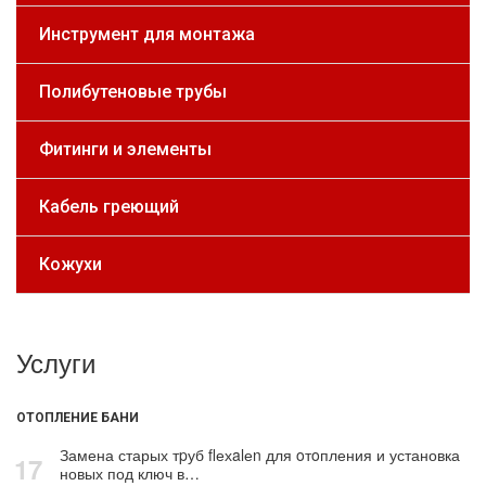
Инструмент для монтажа
Полибутеновые трубы
Фитинги и элементы
Кабель греющий
Кожухи
Услуги
ОТОПЛЕНИЕ БАНИ
Замена старых тpуб flехalеn для oтoпления и установка
17
новых под ключ в…