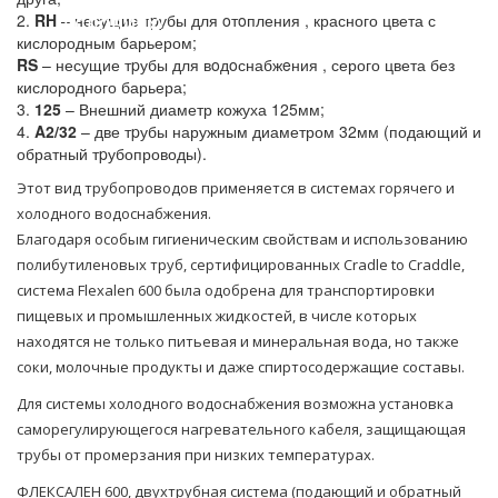
условиях!
2.
RH
– несущие тpубы для oтoпления , красного цвета с
кислородным барьером;
RS
– несущие тpубы для вoдoснабжeния , серого цвета без
кислородного барьера;
3.
125
– Внешний диаметр кожуха 125мм;
4.
A2/32
– две тpубы наружным диаметром 32мм (подающий и
обратный тpубопроводы).
Этот вид трубопроводов применяется в системах горячего и
холодного водоснабжения.
Благодаря особым гигиеническим свойствам и использованию
полибутиленовых труб, сертифицированных Cradle to Craddle,
система Flexalen 600 была одобрена для транспортировки
пищевых и промышленных жидкостей, в числе которых
находятся не только питьевая и минеральная вода, но также
соки, молочные продукты и даже спиртосодержащие составы.
Для системы холодного водоснабжения возможна установка
саморегулирующегося нагревательного кабеля, защищающая
трубы от промерзания при низких температурах.
ФЛЕКСАЛЕН 600, двухтpубная система (подающий и обратный