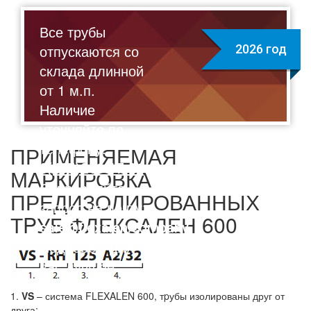
Все трубы
отпускаются со
2026 год
склада длинной
от 1 м.п.
Наличие
уточняйте по
телефону:
ПРИМЕНЯЕМАЯ
8(495)211-17-01
МАРКИРОВКА
Отправляйте
ПРЕДИЗОЛИРОВАННЫХ
запрос на почту:
ТPУБ ФЛЕКСАЛЕН 600
sale@flexalen.company
Подберем для
вас лучшее
решение на
1.
VS
– система FLEXALEN 600, тpубы изолированы друг от
выгодных
друга;