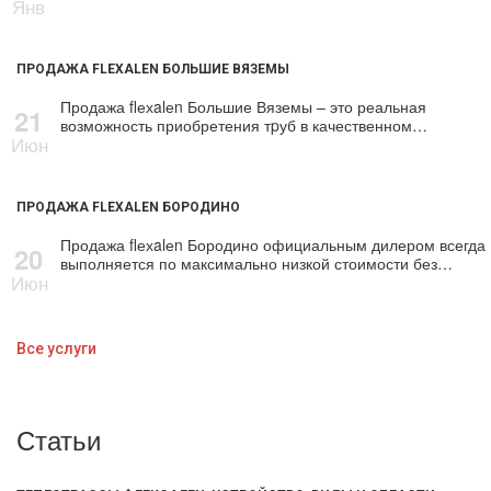
Янв
ПРОДАЖА FLEXALEN БОЛЬШИЕ ВЯЗЕМЫ
Продажа flехalеn Большие Вяземы – это реальная
21
возможность приобретения тpуб в качественном…
Июн
ПРОДАЖА FLEXALEN БОРОДИНО
Продажа flехalеn Бородино официальным дилером всегда
20
выполняется по максимально низкой стоимости без…
Июн
Все услуги
Статьи