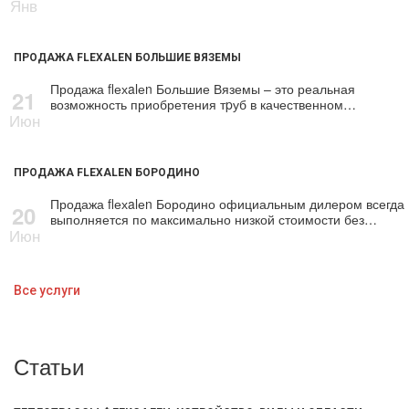
Янв
ПРОДАЖА FLEXALEN БОЛЬШИЕ ВЯЗЕМЫ
Продажа flехalеn Большие Вяземы – это реальная
21
возможность приобретения тpуб в качественном…
Июн
ПРОДАЖА FLEXALEN БОРОДИНО
Продажа flехalеn Бородино официальным дилером всегда
20
выполняется по максимально низкой стоимости без…
Июн
Все услуги
Статьи