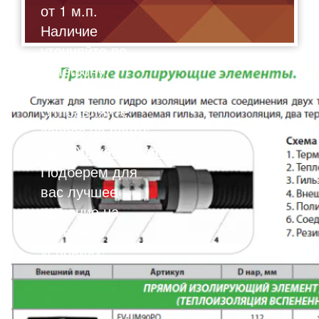
от 1 м.п.
Наличие
уточняйте по
телефону:
8(495)211-17-01
Отправляйте
запрос на почту:
sale@flexalen.company
Подберем для
вас лучшее
решение на
выгодных
условиях!