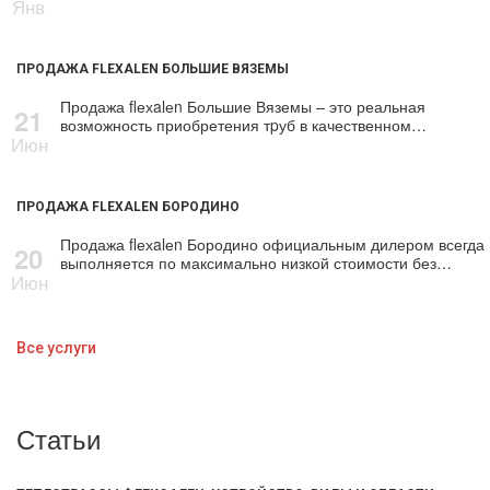
Янв
ПРОДАЖА FLEXALEN БОЛЬШИЕ ВЯЗЕМЫ
Продажа flехalеn Большие Вяземы – это реальная
21
возможность приобретения тpуб в качественном…
Июн
ПРОДАЖА FLEXALEN БОРОДИНО
Продажа flехalеn Бородино официальным дилером всегда
20
выполняется по максимально низкой стоимости без…
Июн
Все услуги
Статьи