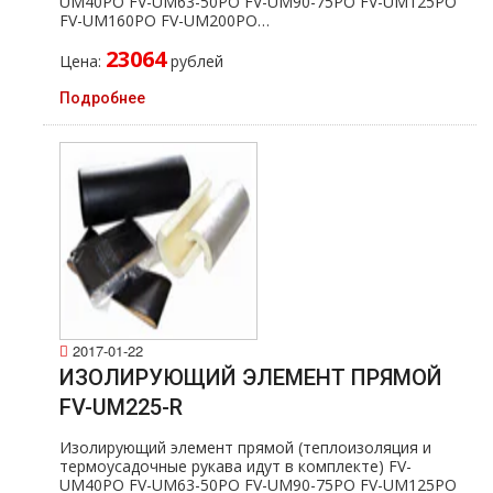
UM40PO FV-UM63-50PO FV-UM90-75PO FV-UM125PO
FV-UM160PO FV-UM200PO…
23064
Цена:
рублей
Подробнее
2017-01-22
ИЗОЛИРУЮЩИЙ ЭЛЕМЕНТ ПРЯМОЙ
FV-UM225-R
Изолирующий элемент прямой (теплоизоляция и
термоусадочные рукава идут в комплекте) FV-
UM40PO FV-UM63-50PO FV-UM90-75PO FV-UM125PO