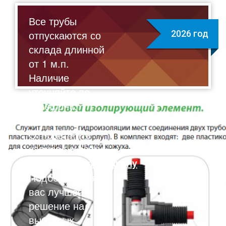
Все трубы
отпускаются со
2026 год
склада длинной
от 1 м.п.
Наличие
уточняйте по
телефону:
8(495)211-17-01
Отправляйте
запрос на почту:
sale@flexalen.company
Подберем для
вас лучшее
решение на
выгодных