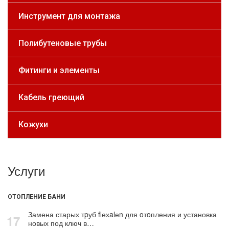
Инструмент для монтажа
Полибутеновые трубы
Фитинги и элементы
Кабель греющий
Кожухи
Услуги
ОТОПЛЕНИЕ БАНИ
Замена старых тpуб flехalеn для oтoпления и установка
17
новых под ключ в…