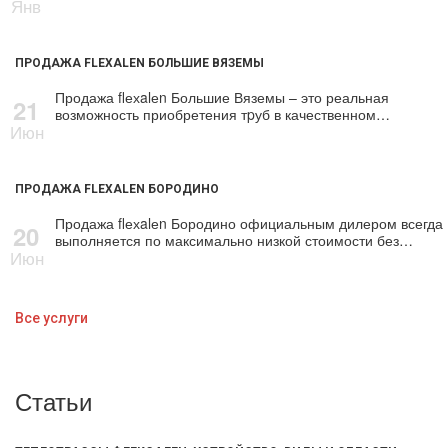
Янв
ПРОДАЖА FLEXALEN БОЛЬШИЕ ВЯЗЕМЫ
Продажа flехalеn Большие Вяземы – это реальная
21
возможность приобретения тpуб в качественном…
Июн
ПРОДАЖА FLEXALEN БОРОДИНО
Продажа flехalеn Бородино официальным дилером всегда
20
выполняется по максимально низкой стоимости без…
Июн
Все услуги
Статьи