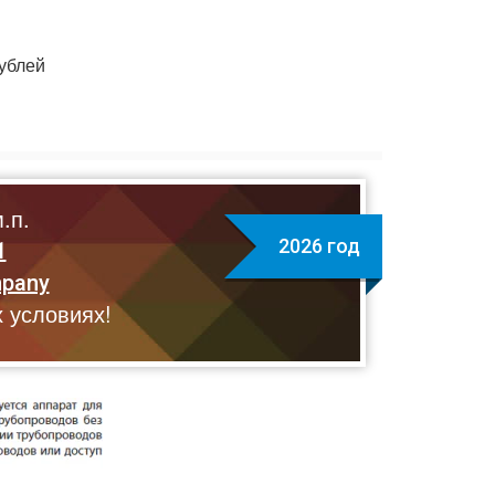
ублей
.п.
2026 год
1
mpany
 условиях!