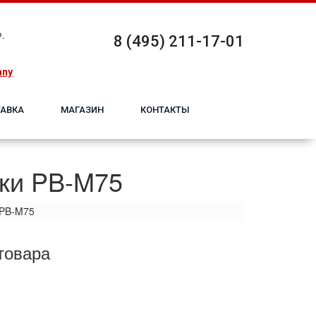
.
8 (495) 211-17-01
any
АВКА
МАГАЗИН
КОНТАКТЫ
рки PB-M75
 PB-M75
товара