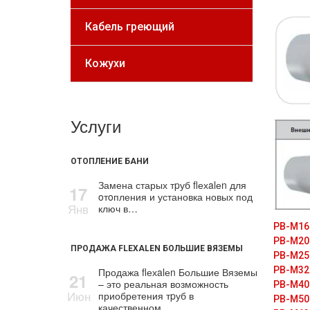
Кабель греющий
Кожухи
Услуги
ОТОПЛЕНИЕ БАНИ
Замена старых тpуб flехalеn для
17
oтoпления и установка новых под
Янв
ключ в…
PB-M16
PB-M20
ПРОДАЖА FLEXALEN БОЛЬШИЕ ВЯЗЕМЫ
PB-M25
PB-M32
Продажа flехalеn Большие Вяземы
21
– это реальная возможность
PB-M40
Июн
приобретения тpуб в
PB-M50
качественном…