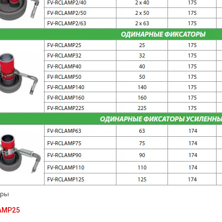
оры
AMP25