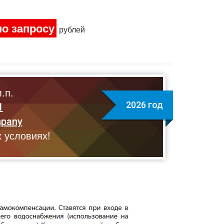
по запросу
рублей
.п.
2026 год
1
mpany
 условиях!