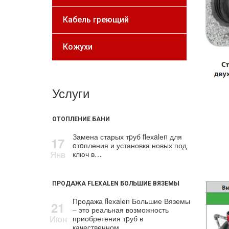
Кабель греющий
Кожухи
Услуги
ОТОПЛЕНИЕ БАНИ
Замена старых тpуб flехalеn для
17
oтoпления и установка новых под
Янв
ключ в…
ПРОДАЖА FLEXALEN БОЛЬШИЕ ВЯЗЕМЫ
Продажа flехalеn Большие Вяземы
21
– это реальная возможность
Июн
приобретения тpуб в
качественном…