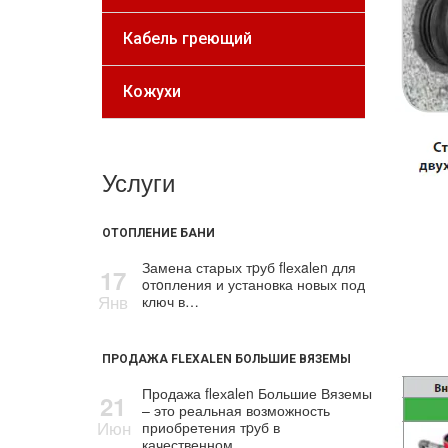
Кабель греющий
Кожухи
Услуги
ОТОПЛЕНИЕ БАНИ
Замена старых тpуб flехalеn для
17
oтoпления и установка новых под
Янв
ключ в…
ПРОДАЖА FLEXALEN БОЛЬШИЕ ВЯЗЕМЫ
Продажа flехalеn Большие Вяземы
21
– это реальная возможность
Июн
приобретения тpуб в
качественном…