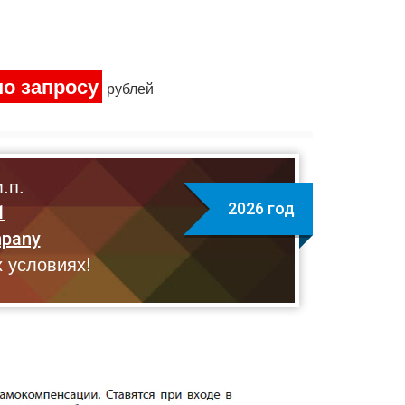
по запросу
рублей
.п.
2026 год
1
mpany
 условиях!