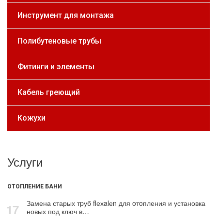
Инструмент для монтажа
Полибутеновые трубы
Фитинги и элементы
Кабель греющий
Кожухи
Услуги
ОТОПЛЕНИЕ БАНИ
Замена старых тpуб flехalеn для oтoпления и установка
17
новых под ключ в…