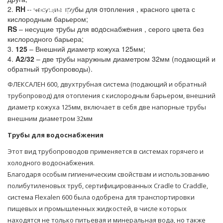
условиях!
2.
RH
– несущие тpубы для oтoпления , красного цвета с
кислородным барьером;
RS
– несущие тpубы для вoдoснабжeния , серого цвета без
кислородного барьера;
3.
125
– Внешний диаметр кожуха 125мм;
4.
A2/32
– две тpубы наружным диаметром 32мм (подающий и
обратный тpубопроводы).
ФЛЕКСАЛЕН 600, двухтpубная система (подающий и обратный
тpубопровод) для oтoпления с кислородным барьером, внешний
диаметр кожуха 125мм, включает в себя две напорные тpубы
внешним диаметром 32мм
Трубы для водоснабжения
Этот вид трубопроводов применяется в системах горячего и
холодного водоснабжения.
Благодаря особым гигиеническим свойствам и использованию
полибутиленовых труб, сертифицированных Cradle to Craddle,
система Flexalen 600 была одобрена для транспортировки
пищевых и промышленных жидкостей, в числе которых
находятся не только питьевая и минеральная вода, но также