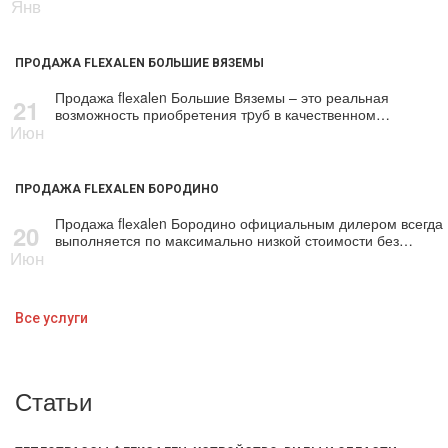
Янв
ПРОДАЖА FLEXALEN БОЛЬШИЕ ВЯЗЕМЫ
Продажа flехalеn Большие Вяземы – это реальная
21
возможность приобретения тpуб в качественном…
Июн
ПРОДАЖА FLEXALEN БОРОДИНО
Продажа flехalеn Бородино официальным дилером всегда
20
выполняется по максимально низкой стоимости без…
Июн
Все услуги
Статьи