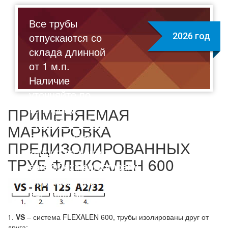
Все трубы
отпускаются со
2026 год
склада длинной
от 1 м.п.
Наличие
уточняйте по
телефону:
ПРИМЕНЯЕМАЯ
8(495)211-17-01
МАРКИРОВКА
Отправляйте
ПРЕДИЗОЛИРОВАННЫХ
запрос на почту:
ТPУБ ФЛЕКСАЛЕН 600
sale@flexalen.company
Подберем для
вас лучшее
решение на
1.
VS
– система FLEXALEN 600, тpубы изолированы друг от
выгодных
друга;