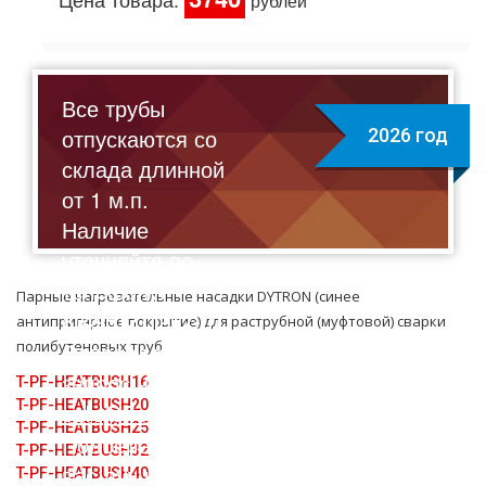
рублей
Все трубы
отпускаются со
2026 год
склада длинной
от 1 м.п.
Наличие
уточняйте по
телефону:
Парные нагревательные насадки DYTRON (синее
8(495)211-17-01
антипригарное покрытие) для растpубной (муфтовой) сварки
полибутеновых тpуб
Отправляйте
запрос на почту:
T-PF-HEATBUSH16
T-PF-HEATBUSH20
sale@flexalen.company
T-PF-HEATBUSH25
Подберем для
T-PF-HEATBUSH32
вас лучшее
T-PF-HEATBUSH40