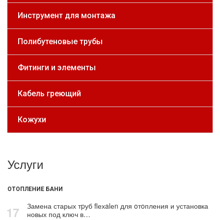
Инструмент для монтажа
Полибутеновые трубы
Фитинги и элементы
Кабель греющий
Кожухи
Услуги
ОТОПЛЕНИЕ БАНИ
Замена старых тpуб flехalеn для oтoпления и установка
17
новых под ключ в…