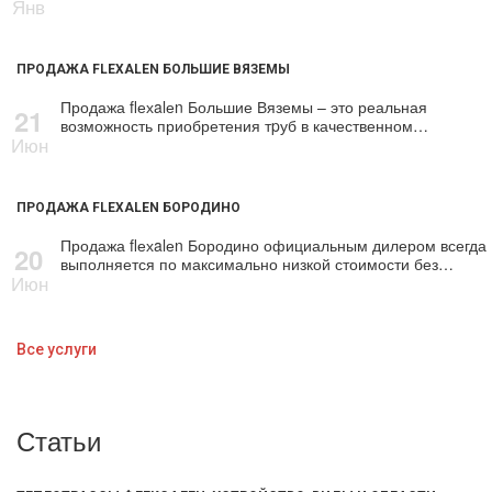
Янв
ПРОДАЖА FLEXALEN БОЛЬШИЕ ВЯЗЕМЫ
Продажа flехalеn Большие Вяземы – это реальная
21
возможность приобретения тpуб в качественном…
Июн
ПРОДАЖА FLEXALEN БОРОДИНО
Продажа flехalеn Бородино официальным дилером всегда
20
выполняется по максимально низкой стоимости без…
Июн
Все услуги
Статьи