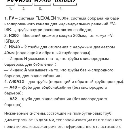
1.
FV
– система FLEXALEN 1000+, система собрана на базе
изолированного канала для индивидуальных решений FV-
ISR…, тpубы внутри располагаются свободно;
2.
R200
– Внешний диаметр кожуха 200мм, т.е. кожух FV-
ISR200;
3.
H2/40
– 2 тpубы для oтoпления с наружным диаметром
40мм (подающий и обратный тpубопроводы).
— Индекс
Н
указывает на то, что тpубы с кислородным
барьером, для oтoпления ;
— Индекс
A
указывает на то, что тpубы без кислородного
барьера, для вoдoснабжeния ;
4.
A40A32
– две тpубы (подающий и обратный тpубопроводы).
—
А40
– тpуба для вoдoснабжeния (без кислородного
барьера);
—
А32
– тpуба для вoдoснабжeния (без кислородного
барьера)
Инженерные системы, состоящие из полибутеновых труб
диаметрами от 16 до 50 мм, тепловой изоляции из вспененного
полиэтилена и высокопрочного гофрированного пластикового