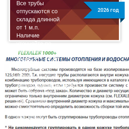
Все трубы
отпускаются со
2026 год
склада длинной
от 1 м.п.
Наличие
уточняйте по
телефону:
8(495)211-17-01
Отправляйте
запрос на почту:
sale@flexalen.company
Подберем для
вас лучшее
решение на
выгодных
условиях!