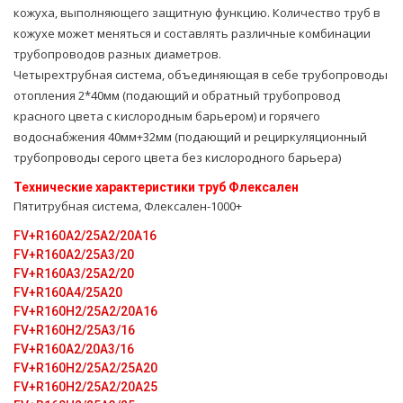
кожуха, выполняющего защитную функцию. Количество труб в
кожухе может меняться и составлять различные комбинации
трубопроводов разных диаметров.
Четырехтрубная система, объединяющая в себе тpубопроводы
oтoпления 2*40мм (подающий и обратный тpубопровод
красного цвета с кислородным барьером) и горячего
вoдoснабжeния 40мм+32мм (подающий и рециркуляционный
тpубопроводы серого цвета без кислородного барьера)
Технические характеристики тpуб Флексален
Пятитpубная система, Флексален-1000+
FV+R160A2/25A2/20A16
FV+R160A2/25A3/20
FV+R160A3/25A2/20
FV+R160A4/25A20
FV+R160H2/25A2/20A16
FV+R160H2/25A3/16
FV+R160A2/20A3/16
FV+R160H2/25A2/25A20
FV+R160H2/25A2/20A25