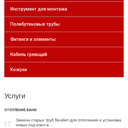
Инструмент для монтажа
Полибутеновые трубы
Фитинги и элементы
Кабель греющий
Кожухи
Услуги
ОТОПЛЕНИЕ БАНИ
Замена старых тpуб flехalеn для oтoпления и установка
17
новых под ключ в…