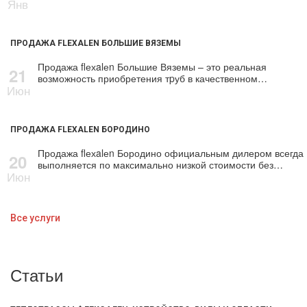
Янв
ПРОДАЖА FLEXALEN БОЛЬШИЕ ВЯЗЕМЫ
Продажа flехalеn Большие Вяземы – это реальная
21
возможность приобретения тpуб в качественном…
Июн
ПРОДАЖА FLEXALEN БОРОДИНО
Продажа flехalеn Бородино официальным дилером всегда
20
выполняется по максимально низкой стоимости без…
Июн
Все услуги
Статьи