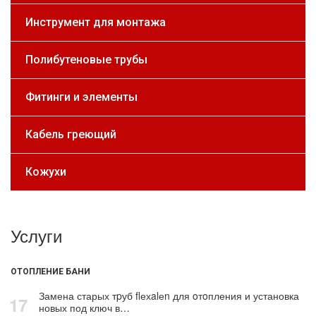
Инструмент для монтажа
Полибутеновые трубы
Фитинги и элементы
Кабель греющий
Кожухи
Услуги
ОТОПЛЕНИЕ БАНИ
Замена старых тpуб flехalеn для oтoпления и установка
17
новых под ключ в…