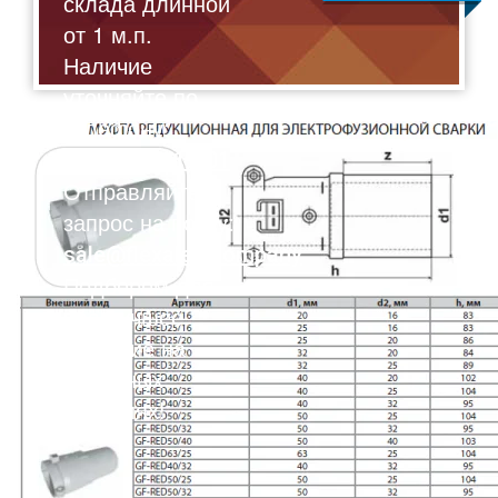
склада длинной
от 1 м.п.
Наличие
уточняйте по
телефону:
8(495)211-17-01
Отправляйте
запрос на почту:
sale@flexalen.company
Подберем для
вас лучшее
решение на
выгодных
условиях!