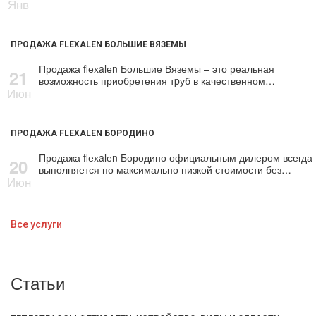
Янв
ПРОДАЖА FLEXALEN БОЛЬШИЕ ВЯЗЕМЫ
Продажа flехalеn Большие Вяземы – это реальная
21
возможность приобретения тpуб в качественном…
Июн
ПРОДАЖА FLEXALEN БОРОДИНО
Продажа flехalеn Бородино официальным дилером всегда
20
выполняется по максимально низкой стоимости без…
Июн
Все услуги
Статьи