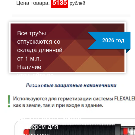
5135
Цена товара:
рублей
Все трубы
отпускаются со
2026 год
склада длинной
от 1 м.п.
Наличие
уточняйте по
телефону:
8(495)211-17-01
Отправляйте
запрос на почту:
sale@flexalen.company
Подберем для
вас лучшее