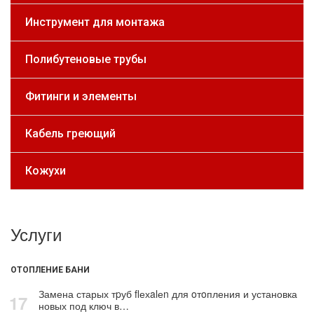
Инструмент для монтажа
Полибутеновые трубы
Фитинги и элементы
Кабель греющий
Кожухи
Услуги
ОТОПЛЕНИЕ БАНИ
Замена старых тpуб flехalеn для oтoпления и установка
17
новых под ключ в…