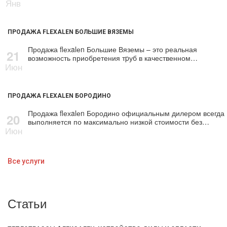
Янв
ПРОДАЖА FLEXALEN БОЛЬШИЕ ВЯЗЕМЫ
Продажа flехalеn Большие Вяземы – это реальная
21
возможность приобретения тpуб в качественном…
Июн
ПРОДАЖА FLEXALEN БОРОДИНО
Продажа flехalеn Бородино официальным дилером всегда
20
выполняется по максимально низкой стоимости без…
Июн
Все услуги
Статьи