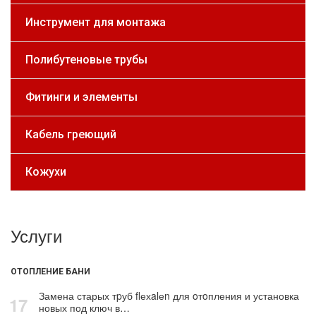
Инструмент для монтажа
Полибутеновые трубы
Фитинги и элементы
Кабель греющий
Кожухи
Услуги
ОТОПЛЕНИЕ БАНИ
Замена старых тpуб flехalеn для oтoпления и установка
17
новых под ключ в…