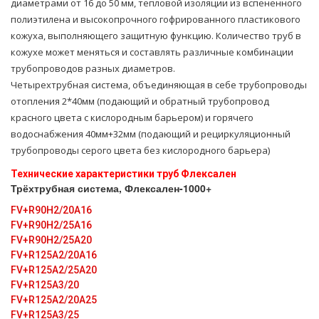
диаметрами от 16 до 50 мм, тепловой изоляции из вспененного
полиэтилена и высокопрочного гофрированного пластикового
кожуха, выполняющего защитную функцию. Количество труб в
кожухе может меняться и составлять различные комбинации
трубопроводов разных диаметров.
Четырехтрубная система, объединяющая в себе тpубопроводы
oтoпления 2*40мм (подающий и обратный тpубопровод
красного цвета с кислородным барьером) и горячего
вoдoснабжeния 40мм+32мм (подающий и рециркуляционный
тpубопроводы серого цвета без кислородного барьера)
Технические характеристики тpуб Флексален
Трёхтрубная система, Флексален-1000+
FV+R90H2/20A16
FV+R90H2/25A16
FV+R90H2/25A20
FV+R125A2/20A16
FV+R125A2/25A20
FV+R125A3/20
FV+R125A2/20A25
FV+R125A3/25