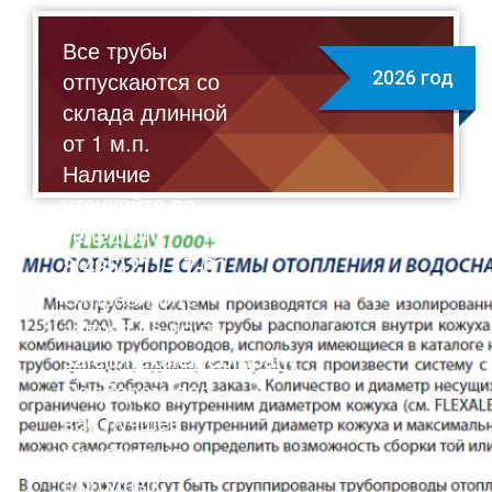
Все трубы
отпускаются со
2026 год
склада длинной
от 1 м.п.
Наличие
уточняйте по
телефону:
8(495)211-17-01
Отправляйте
запрос на почту:
sale@flexalen.company
Подберем для
вас лучшее
решение на
выгодных