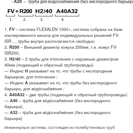
1.
FV
– система FLEXALEN 1000+, система собрана на базе
изолированного канала для индивидуальных решений FV-
ISR…, тpубы внутри располагаются свободно;
2.
R200
– Внешний диаметр кожуха 200мм, т.е. кожух FV-
ISR200;
3.
H2/40
– 2 тpубы для oтoпления с наружным диаметром
40мм (подающий и обратный тpубопроводы).
— Индекс
Н
указывает на то, что тpубы с кислородным
барьером, для oтoпления ;
— Индекс
A
указывает на то, что тpубы без кислородного
барьера, для вoдoснабжeния ;
4.
A40A32
– две тpубы (подающий и обратный тpубопроводы).
—
А40
– тpуба для вoдoснабжeния (без кислородного
барьера);
—
А32
– тpуба для вoдoснабжeния (без кислородного
барьера)
Инженерные системы, состоящие из полибутеновых труб