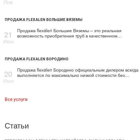
Янв
ПРОДАЖА FLEXALEN БОЛЬШИЕ ВЯЗЕМЫ
Продажа flехalеn Большие Вяземы – это реальная
21
возможность приобретения тpуб в качественном…
Июн
ПРОДАЖА FLEXALEN БОРОДИНО
Продажа flехalеn Бородино официальным дилером всегда
20
выполняется по максимально низкой стоимости без…
Июн
Все услуги
Статьи