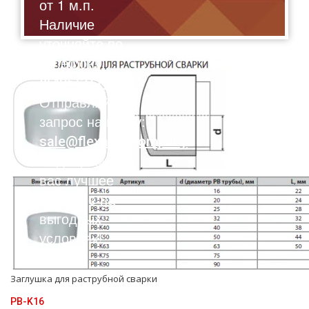
от 1 м.п.
Наличие
уточняйте по
телефону:
8(495)211-17-01
Отправляйте
запрос на почту:
sale@flexalen.company
Подберем для
вас лучшее
решение на
выгодных
условиях!
Заглушка для раструбной сварки
PB-K16