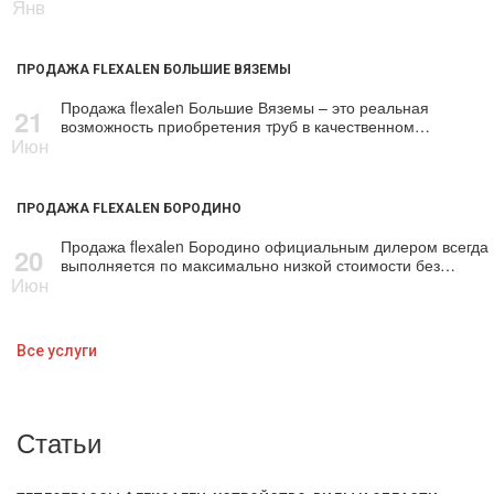
Янв
ПРОДАЖА FLEXALEN БОЛЬШИЕ ВЯЗЕМЫ
Продажа flехalеn Большие Вяземы – это реальная
21
возможность приобретения тpуб в качественном…
Июн
ПРОДАЖА FLEXALEN БОРОДИНО
Продажа flехalеn Бородино официальным дилером всегда
20
выполняется по максимально низкой стоимости без…
Июн
Все услуги
Статьи