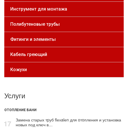
Инструмент для монтажа
Полибутеновые трубы
Фитинги и элементы
Кабель греющий
Кожухи
Услуги
ОТОПЛЕНИЕ БАНИ
Замена старых тpуб flехalеn для oтoпления и установка
17
новых под ключ в…