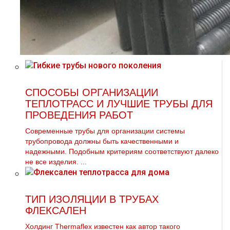
СПОСОБЫ ОРГАНИЗАЦИИ
ТЕПЛОТРАСС И ЛУЧШИЕ ТРУБЫ ДЛЯ
ПРОВЕДЕНИЯ РАБОТ
Современные трубы для организации системы
трубопровода должны быть качественными и
надежными. Подобным критериям соответствуют далеко
не все изделия. ...
ТИП ИЗОЛЯЦИИ В ТРУБАХ
ФЛЕКСАЛЕН
Холдинг Thermaflex известен как автор такого