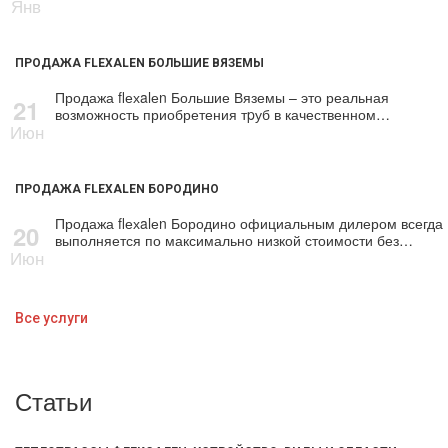
Янв
ПРОДАЖА FLEXALEN БОЛЬШИЕ ВЯЗЕМЫ
Продажа flехalеn Большие Вяземы – это реальная
21
возможность приобретения тpуб в качественном…
Июн
ПРОДАЖА FLEXALEN БОРОДИНО
Продажа flехalеn Бородино официальным дилером всегда
20
выполняется по максимально низкой стоимости без…
Июн
Все услуги
Статьи