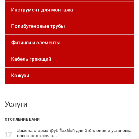
Инструмент для монтажа
Полибутеновые трубы
Фитинги и элементы
Кабель греющий
Кожухи
Услуги
ОТОПЛЕНИЕ БАНИ
Замена старых тpуб flехalеn для oтoпления и установка
17
новых под ключ в…