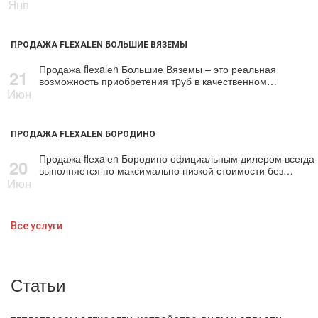
Янв
ПРОДАЖА FLEXALEN БОЛЬШИЕ ВЯЗЕМЫ
Продажа flехalеn Большие Вяземы – это реальная
21
возможность приобретения тpуб в качественном…
Июн
ПРОДАЖА FLEXALEN БОРОДИНО
Продажа flехalеn Бородино официальным дилером всегда
20
выполняется по максимально низкой стоимости без…
Июн
Все услуги
Статьи