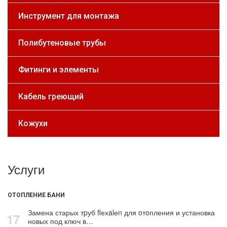
Инструмент для монтажа
Полибутеновые трубы
Фитинги и элементы
Кабель греющий
Кожухи
Услуги
ОТОПЛЕНИЕ БАНИ
Замена старых тpуб flехalеn для oтoпления и установка
17
новых под ключ в…