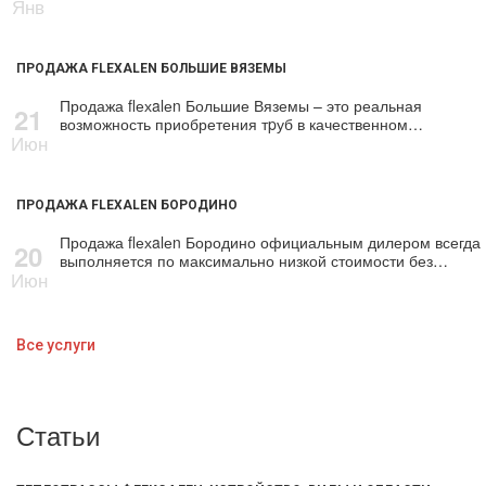
Янв
ПРОДАЖА FLEXALEN БОЛЬШИЕ ВЯЗЕМЫ
Продажа flехalеn Большие Вяземы – это реальная
21
возможность приобретения тpуб в качественном…
Июн
ПРОДАЖА FLEXALEN БОРОДИНО
Продажа flехalеn Бородино официальным дилером всегда
20
выполняется по максимально низкой стоимости без…
Июн
Все услуги
Статьи