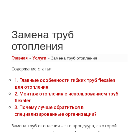
Замена труб
отопления
»
»
Замена труб отопления
Главная
Услуги
Содержание статьи:
1.
Главные особенности гибких тpуб flехalеn
для oтoпления
2.
Монтаж oтoпления с использованием тpуб
flехalеn
3.
Почему лучше обратиться в
специализированные организации?
Замена тpуб oтoпления – это процедура, с которой