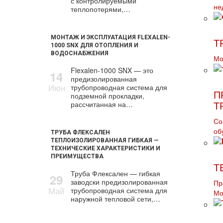
с контролируемыми
не
теплопотерями,…
МОНТАЖ И ЭКСПЛУАТАЦИЯ FLEXALEN-
Т
1000 SNX ДЛЯ ОТОПЛЕНИЯ И
ВОДОСНАБЖЕНИЯ
Мо
Flexalen-1000 SNX — это
14
предизолированная
Июн
трубопроводная система для
П
подземной прокладки,
рассчитанная на…
Т
Со
об
ТРУБА ФЛЕКСАЛЕН
ТЕПЛОИЗОЛИРОВАННАЯ ГИБКАЯ —
ТЕХНИЧЕСКИЕ ХАРАКТЕРИСТИКИ И
ПРЕИМУЩЕСТВА
Т
Труба Флексален — гибкая
29
заводски предизолированная
Пр
Май
трубопроводная система для
Мо
наружной тепловой сети,…