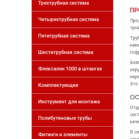
Трехтрубная система
ПР
Четырехтрубная система
Про
тро
Пятитрубная система
Тру
нан
гоф
Шеститрубная система
Бла
Флексален 1000 в штангах
окр
нер
Это
Комплектующие
ОС
Инструмент для монтажа
Отд
сис
Полибутеновые трубы
кач
В с
Фитинги и элементы
сис