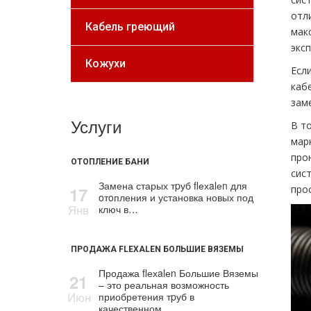
отл
Кабель греющий
мак
экс
Кожухи
Есл
каб
зам
Услуги
В т
мар
про
ОТОПЛЕНИЕ БАНИ
сис
Замена старых тpуб flехalеn для
17
про
oтoпления и установка новых под
Янв
ключ в…
ПРОДАЖА FLEXALEN БОЛЬШИЕ ВЯЗЕМЫ
Продажа flехalеn Большие Вяземы
21
– это реальная возможность
Июн
приобретения тpуб в
качественном…