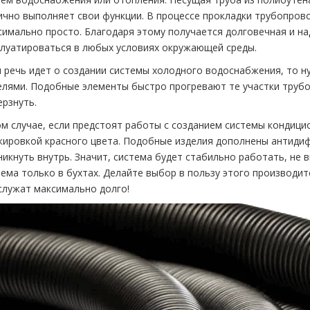
ично выполняет свои функции. В процессе прокладки трубопрово
симально просто. Благодаря этому получается долговечная и н
плуатироваться в любых условиях окружающей среды.
и речь идет о создании системы холодного водоснабжения, то 
елями. Подобные элементы быстро прогревают те участки трубо
ерзнуть.
ом случае, если предстоят работы с созданием системы кондици
кировкой красного цвета. Подобные изделия дополнены антидиф
никнуть внутрь. Значит, система будет стабильно работать, не 
тема только в бухтах. Делайте выбор в пользу этого производи
служат максимально долго!