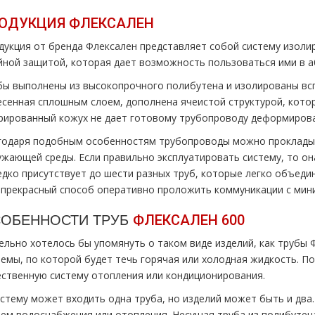
ОДУКЦИЯ ФЛЕКСАЛЕН
дукция от бренда Флексален представляет собой систему изол
йной защитой, которая дает возможность пользоваться ими в 
бы выполнены из высокопрочного полибутена и изолированы вс
есенная сплошным слоем, дополнена ячеистой структурой, кото
рированный кожух не дает готовому трубопроводу деформироват
годаря подобным особенностям трубопроводы можно прокладыв
ужающей среды. Если правильно эксплуатировать систему, то он
едко присутствует до шести разных труб, которые легко объеди
 прекрасный способ оперативно проложить коммуникации с мин
ОБЕННОСТИ ТРУБ
ФЛЕКСАЛЕН 600
ельно хотелось бы упомянуть о таком виде изделий, как трубы 
темы, по которой будет течь горячая или холодная жидкость. П
ественную систему отопления или кондиционирования.
истему может входить одна труба, но изделий может быть и два
тем водоснабжения или отопления. Несущая труба из полибутен