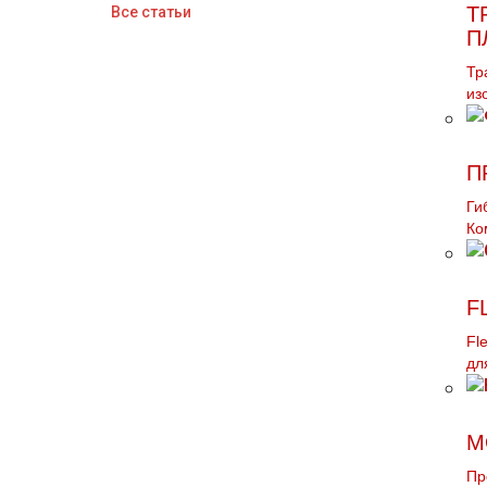
Т
Все статьи
П
Тр
из
П
Ги
Ко
F
Fl
дл
М
Пр