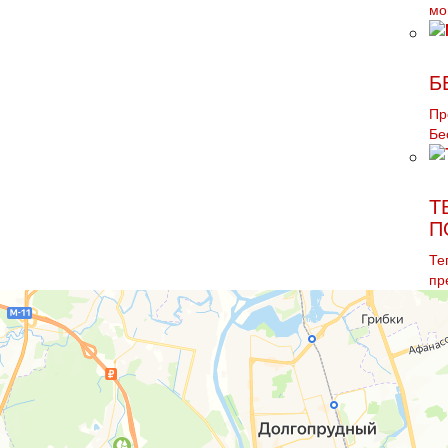
мo
Б
Пр
Бе
Т
П
Те
пр