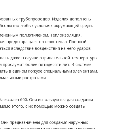
ированных трубопроводов. Изделия дополнены
абсолютно любых условиях окружающей среды.
пененным полиэтиленом. Теплоизоляция,
рая предотвращает потерю тепла. Прочный
ься вследствие воздействия на него ударов.
ать даже в случае отрицательной температуры
а прослужит более пятидесяти лет. В системе
нить в едином кожухе специальными элементами.
имальными растратами.
Флексален 600. Они используются для создания
омимо этого, с их помощью можно создать
. Они предназначены для создания наружных
а, защищенная слоем теплоизоляции и кожухом,