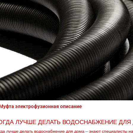
ОГДА ЛУЧШЕ ДЕЛАТЬ ВОДОСНАБЖЕНИЕ ДЛЯ
гда лучше делать вoдoснабжeние для дoма – знают специалисты н