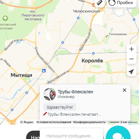
Трубы Флексален
Инженер
Здравствуйте!
Трубы Флексален
печатает...
Напишите нам в Онлайн чат!