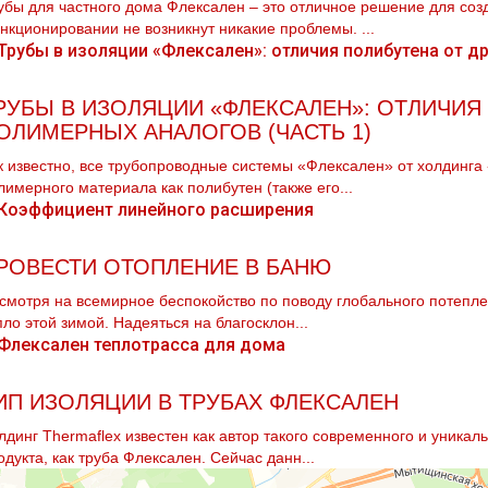
убы для частного дoма Флексален – это отличное решение для соз
нкционировании не возникнут никакие проблемы. ...
РУБЫ В ИЗОЛЯЦИИ «ФЛЕКСАЛЕН»: ОТЛИЧИЯ
ОЛИМЕРНЫХ АНАЛОГОВ (ЧАСТЬ 1)
к известно, все трубопроводные системы «Флексален» от холдинга
лимерного материала как полибутен (также его...
РОВЕСТИ ОТОПЛЕНИЕ В БАНЮ
смотря на всемирное беспокойство по поводу глобального потепле
пло этой зимой. Надеяться на благосклон...
ИП ИЗОЛЯЦИИ В ТРУБАХ ФЛЕКСАЛЕН
лдинг Thermaflex известен как автор такого современного и уника
одукта, как труба Флексален. Сейчас данн...