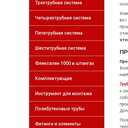
Трехтрубная система
осн
Ком
Четырехтрубная система
вот
про
Пятитрубная система
отн
oтo
Шеститрубная система
ПР
Про
Флексален 1000 в штангах
Воз
наи
Комплектующие
Труб
к с
Инструмент для монтажа
соб
про
Полибутеновые трубы
Доп
Пол
Фитинги и элементы
теп