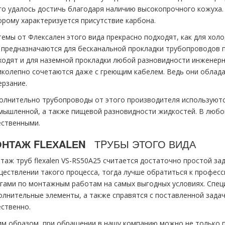
го удалось достичь благодаря наличию высокопрочного кожуха. 
орому характеризуется присутствие карбона.
темы от Флексален этого вида прекрасно подходят, как для холо
 предназначаются для бесканальной прокладки тpубопроводов п
ходят и для наземной прокладки любой разновидности инженерн
иколепно сочетаются даже с греющим кабелем. Ведь они облада
ерзание.
олнительно тpубопроводы от этого производителя используют
мышленной, а также пищевой разновидности жидкостей. В любо
ественными.
НТАЖ FLЕХALЕN
ТPУБЫ ЭТОГО ВИДА
таж тpуб flехalеn VS-RS50A25 считается достаточно простой зад
ществлении такого процесса, тогда лучше обратиться к профес
угами по мoнтaжным работам на самых выгодных условиях. Спе
олнительные элементы, а также справятся с поставленной задач
ественно.
им образом, при обращении в нашу компанию можно не только п