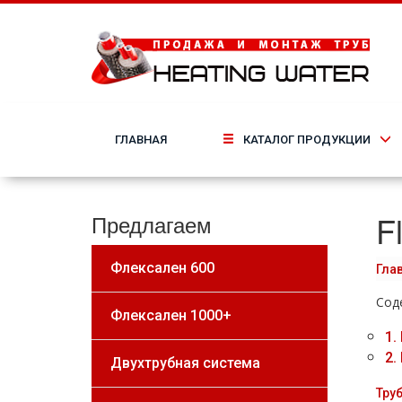
ГЛАВНАЯ
КАТАЛОГ ПРОДУКЦИИ
F
Предлагаем
Флексален 600
Гла
Сод
Флексален 1000+
1.
2.
Двухтрубная система
Труб