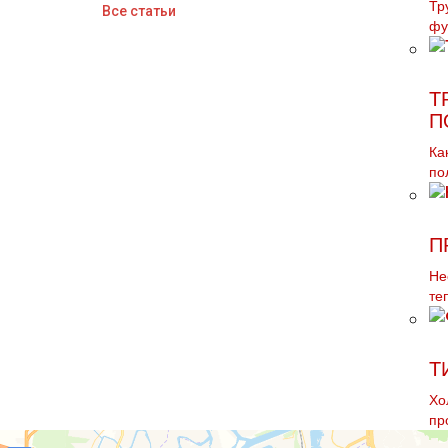
Тр
Все статьи
фу
Т
П
Ка
по
П
Не
те
Т
Хо
пр