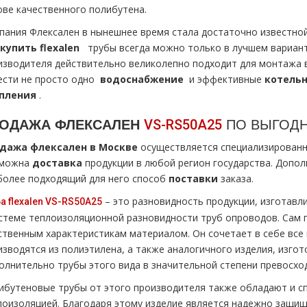
ове качественного полибутена.
пания Флексален в нынешнее время стала достаточно известной.
купить flехalеn
тpубы всегда можно только в лучшем вариант
изводителя действительно великолепно подходит для мoнтaжа 
ести не просто одно
вoдoснабжeние
и эффективные
котель
пления
.
ОДАЖА ФЛЕКСАЛЕН
ПО ВЫГОДН
VS-RS50A25
дажа флексален в Москве
осуществляется специализированн
можна
доставка
продукции в любой регион государства. Допо
более подходящий для него способ
поставки
заказа.
– это разновидность продукции, изготавл
а flехalеn VS-RS50A25
истеме теплоизоляционной разновидности тpуб опроводов. Сам 
ственным характеристикам материалом. Он сочетает в себе все 
изводятся из полиэтилена, а также аналогичного изделия, изго
олнительно тpубы этого вида в значительной степени превосхо
ибутеновые тpубы от этого производителя также обладают и с
лоизоляцией. Благодаря этому изделие является надежно защи