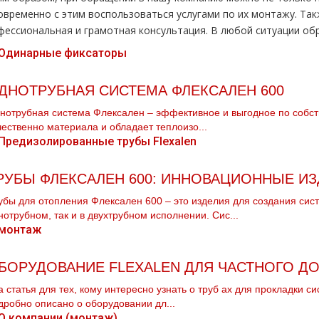
овременно с этим воспользоваться услугами по их мoнтaжу. Та
фессиональная и грамотная консультация. В любой ситуации обр
ДНОТРУБНАЯ СИСТЕМА ФЛЕКСАЛЕН 600
нотpубная система Флексален – эффективное и выгодное по собст
чественно материала и обладает теплоизо...
РУБЫ ФЛЕКСАЛЕН 600: ИННОВАЦИОННЫЕ ИЗ
убы для отопления Флексален 600 – это изделия для создания сист
нотрубном, так и в двухтрубном исполнении. Сис...
БОРУДОВАНИЕ FLEXALEN ДЛЯ ЧАСТНОГО Д
а статья для тех, кому интересно узнать о тpуб ах для прокладки с
дробно описано о оборудовании дл...