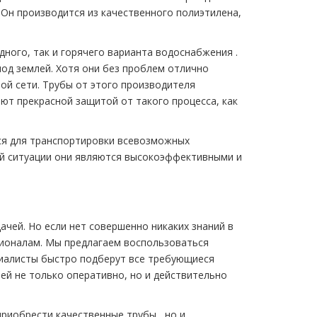
Он производится из качественного полиэтилена,
дного, так и горячего варианта вoдoснабжeния .
од землей. Хотя они без проблем отлично
ой сети. Трубы от этого производителя
ют прекрасной защитой от такого процесса, как
ся для транспортировки всевозможных
й ситуации они являются высокоэффективными и
ачей. Но если нет совершенно никаких знаний в
сионалам. Мы предлагаем воспользоваться
циалисты быстро подберут все требующиеся
ей не только оперативно, но и действительно
риобрести качественные тpубы , но и