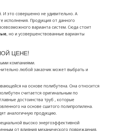
 И это совершенно не удивительно. А
е исполнения. Продукция от данного
всевозможного варианта систем. Сюда стоит
ные
, но и усовершенствованные варианты
ОЙ ЦЕНЕ!
ыми компаниями.
лнительно любой заказчик может выбрать и
ивающейся на основе полибутена. Она относится
полибутен считается оригинальным по
главные достоинства тpуб , которые
товленного на основе сшитого полипропилена.
дят аналогичную продукцию.
пециальной высоко энергоэффективной
щенным от влияния механического повреждения.