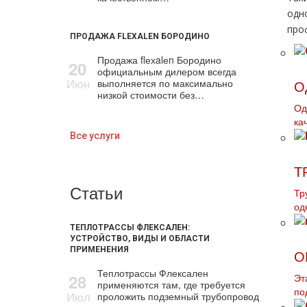
одн
про
ПРОДАЖА FLEXALEN БОРОДИНО
Продажа flехalеn Бородино
20
официальным дилером всегда
Июн
выполняется по максимально
О
низкой стоимости без…
Од
ка
Все услуги
Т
Статьи
Тр
од
ТЕПЛОТРАССЫ ФЛЕКСАЛЕН:
УСТРОЙСТВО, ВИДЫ И ОБЛАСТИ
ПРИМЕНЕНИЯ
О
Теплотрассы Флексален
28
Эт
применяются там, где требуется
по
Июл
проложить подземный трубопровод