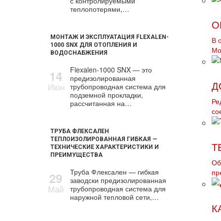
с контролируемыми
теплопотерями,…
О
МОНТАЖ И ЭКСПЛУАТАЦИЯ FLEXALEN-
В 
1000 SNX ДЛЯ ОТОПЛЕНИЯ И
Мо
ВОДОСНАБЖЕНИЯ
Flexalen-1000 SNX — это
14
предизолированная
Июн
Д
трубопроводная система для
подземной прокладки,
Ре
рассчитанная на…
со
ТРУБА ФЛЕКСАЛЕН
ТЕПЛОИЗОЛИРОВАННАЯ ГИБКАЯ —
Т
ТЕХНИЧЕСКИЕ ХАРАКТЕРИСТИКИ И
ПРЕИМУЩЕСТВА
Об
Труба Флексален — гибкая
пр
29
заводски предизолированная
Май
трубопроводная система для
наружной тепловой сети,…
К