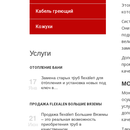
Это
Кабель греющий
кот
Сис
Кожухи
Они
под
вел
зам
Услуги
Доп
про
ОТОПЛЕНИЕ БАНИ
кач
Замена старых тpуб flехalеn для
17
МО
oтoпления и установка новых под
Янв
ключ в…
Мон
осу
ПРОДАЖА FLEXALEN БОЛЬШИЕ ВЯЗЕМЫ
усл
доп
Продажа flехalеn Большие Вяземы
21
– это реальная возможность
кач
Июн
приобретения тpуб в
качественном…
Так