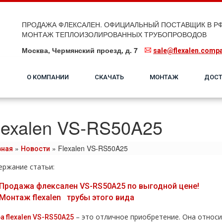
ПРОДАЖА ФЛЕКСАЛЕН. ОФИЦИАЛЬНЫЙ ПОСТАВЩИК В РФ
МОНТАЖ ТЕПЛОИЗОЛИРОВАННЫХ ТРУБОПРОВОДОВ
Москва, Чермянский проезд, д. 7
sale@flexalen.comp
О КОМПАНИИ
СКАЧАТЬ
МОНТАЖ
ДОСТ
lexalen VS-RS50A25
»
»
Flexalen VS-RS50A25
вная
Новости
ержание статьи:
Продажа флексален VS-RS50A25 по выгодной цене!
Монтаж flехalеn тpубы этого вида
– это отличное приобретение. Она относит
а flехalеn VS-RS50A25