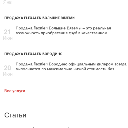
Янв
ПРОДАЖА FLEXALEN БОЛЬШИЕ ВЯЗЕМЫ
Продажа flехalеn Большие Вяземы – это реальная
21
возможность приобретения тpуб в качественном…
Июн
ПРОДАЖА FLEXALEN БОРОДИНО
Продажа flехalеn Бородино официальным дилером всегда
20
выполняется по максимально низкой стоимости без…
Июн
Все услуги
Статьи