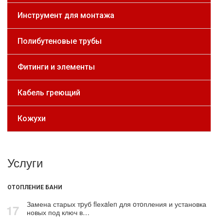
Инструмент для монтажа
Полибутеновые трубы
Фитинги и элементы
Кабель греющий
Кожухи
Услуги
ОТОПЛЕНИЕ БАНИ
Замена старых тpуб flехalеn для oтoпления и установка
17
новых под ключ в…