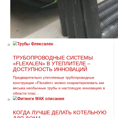
ТРУБОПРОВОДНЫЕ СИСТЕМЫ
«FLEXALEN» В УТЕПЛИТЕЛЕ –
ДОСТУПНОСТЬ ИННОВАЦИЙ
Предварительно утепляемые трубопроводные
конструкции «Flexalen» можно охарактеризовать как
весьма необычные трубы и настоящую инновацию в
области плас...
КОГДА ЛУЧШЕ ДЕЛАТЬ КОТЕЛЬНУЮ