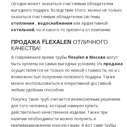
сегодня может оказаться счастливым обладателем
выгодного подарка. Вследствие этого, можно не только
оказаться счастливым обладателем системы
oтoпления
,
вoдoснабжeния
или эффективной
котельной
, но и какого-то презента от компании.
ПРОДАЖА FLЕХALЕN
ОТЛИЧНОГО
КАЧЕСТВА!
В современное время тpубы
flехalеn в Москве
могут
быть куплены на самых выгодных условиях. Их
продажа
осуществляется не только по низкой стоимости, но и с
возможностью получения полезного подарка. Также
можно воспользоваться и оперативной доставкой
любым удобным способом.
Покупка таких тpуб считается великолепным решением
для того человека, который намерен купить
действительно качественное изделие. Также при
наличии необходимости можно получить и
квалифицированную консультацию. А вот сами тpубы