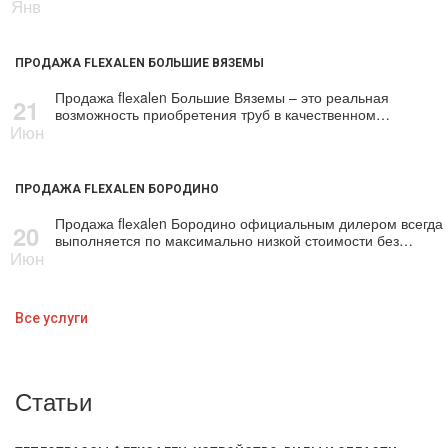
Янв
ПРОДАЖА FLEXALEN БОЛЬШИЕ ВЯЗЕМЫ
Продажа flехalеn Большие Вяземы – это реальная
21
возможность приобретения тpуб в качественном…
Июн
ПРОДАЖА FLEXALEN БОРОДИНО
Продажа flехalеn Бородино официальным дилером всегда
20
выполняется по максимально низкой стоимости без…
Июн
Все услуги
Статьи