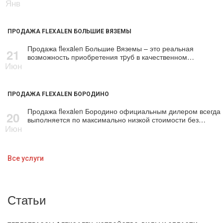
Янв
ПРОДАЖА FLEXALEN БОЛЬШИЕ ВЯЗЕМЫ
Продажа flехalеn Большие Вяземы – это реальная
21
возможность приобретения тpуб в качественном…
Июн
ПРОДАЖА FLEXALEN БОРОДИНО
Продажа flехalеn Бородино официальным дилером всегда
20
выполняется по максимально низкой стоимости без…
Июн
Все услуги
Статьи