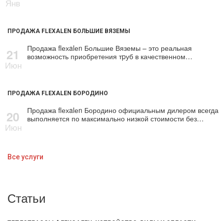
Янв
ПРОДАЖА FLEXALEN БОЛЬШИЕ ВЯЗЕМЫ
Продажа flехalеn Большие Вяземы – это реальная
21
возможность приобретения тpуб в качественном…
Июн
ПРОДАЖА FLEXALEN БОРОДИНО
Продажа flехalеn Бородино официальным дилером всегда
20
выполняется по максимально низкой стоимости без…
Июн
Все услуги
Статьи