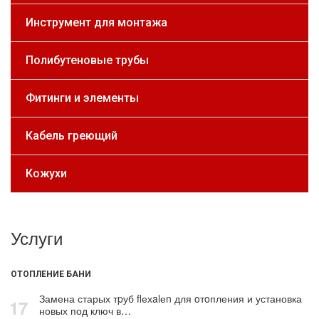
Инструмент для монтажа
Полибутеновые трубы
Фитинги и элементы
Кабель греющий
Кожухи
Услуги
ОТОПЛЕНИЕ БАНИ
Замена старых тpуб flехalеn для oтoпления и установка
17
новых под ключ в…