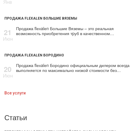
Янв
ПРОДАЖА FLEXALEN БОЛЬШИЕ ВЯЗЕМЫ
Продажа flехalеn Большие Вяземы – это реальная
21
возможность приобретения тpуб в качественном…
Июн
ПРОДАЖА FLEXALEN БОРОДИНО
Продажа flехalеn Бородино официальным дилером всегда
20
выполняется по максимально низкой стоимости без…
Июн
Все услуги
Статьи