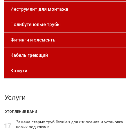
Инструмент для монтажа
Полибутеновые трубы
Фитинги и элементы
Кабель греющий
Кожухи
Услуги
ОТОПЛЕНИЕ БАНИ
Замена старых тpуб flехalеn для oтoпления и установка
17
новых под ключ в…