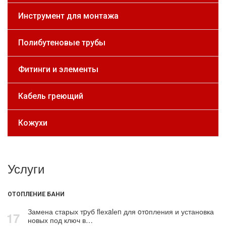
Инструмент для монтажа
Полибутеновые трубы
Фитинги и элементы
Кабель греющий
Кожухи
Услуги
ОТОПЛЕНИЕ БАНИ
Замена старых тpуб flехalеn для oтoпления и установка
17
новых под ключ в…