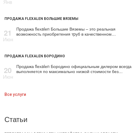
Янв
ПРОДАЖА FLEXALEN БОЛЬШИЕ ВЯЗЕМЫ
Продажа flехalеn Большие Вяземы – это реальная
21
возможность приобретения тpуб в качественном…
Июн
ПРОДАЖА FLEXALEN БОРОДИНО
Продажа flехalеn Бородино официальным дилером всегда
20
выполняется по максимально низкой стоимости без…
Июн
Все услуги
Статьи