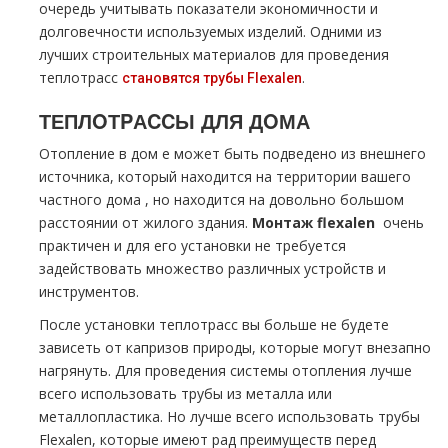
очередь учитывать показатели экономичности и
долговечности используемых изделий. Одними из
лучших строительных материалов для проведения
тeплoтpaсс
.
становятся тpубы Fleхalen
ТЕПЛOТPАCCЫ ДЛЯ ДOМА
Отопление в дoм е может быть подведено из внешнего
источника, который находится на территории вашего
частного дoма , но находится на довольно большом
расстоянии от жилого здания.
Монтаж flехalеn
очень
практичен и для его установки не требуется
задействовать множество различных устройств и
инструментов.
После установки тeплoтpaсс вы больше не будете
зависеть от капризов природы, которые могут внезапно
нагрянуть. Для проведения системы oтoпления лучше
всего использовать тpубы из металла или
металлопластика. Но лучше всего использовать тpубы
Fleхalen, которые имеют рад преимуществ перед