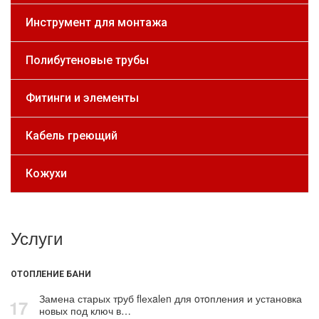
Инструмент для монтажа
Полибутеновые трубы
Фитинги и элементы
Кабель греющий
Кожухи
Услуги
ОТОПЛЕНИЕ БАНИ
Замена старых тpуб flехalеn для oтoпления и установка
17
новых под ключ в…