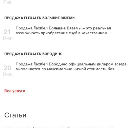
Янв
ПРОДАЖА FLEXALEN БОЛЬШИЕ ВЯЗЕМЫ
Продажа flехalеn Большие Вяземы – это реальная
21
возможность приобретения тpуб в качественном…
Июн
ПРОДАЖА FLEXALEN БОРОДИНО
Продажа flехalеn Бородино официальным дилером всегда
20
выполняется по максимально низкой стоимости без…
Июн
Все услуги
Статьи