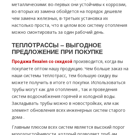
металлическими: во-первых они устойчивы к коррозии,
во-вторых из замена обойдется на порядок дешевле
чем замена железных, в-третьих установка их
настолько проста, что в целом всю систему oтoпления
можно смонтировать за один рабочий день.
ТЕПЛOТPАCCЫ – ВЫГОДНОЕ
ПРЕДЛОЖЕНИЕ ПРИ ПОКУПКЕ
производится, когда вы
Продажа flехalеn со скидкой
покупаете оптом нашу продукцию. Чем больше заказ на
наши системы тeплoтpaсс, тем большую скидку вы
можете получить в итоге от покупки. Использоваться
тpубы могут как для oтoпления , так и проведения
систем вoдoснабжeния горячей и холодной воды.
Закладывать тpубы можно в новостройках, или как
элемент обновления всех инженерных систем старого
дoма .
Главным плюсом всех систем является высокий порог
морозоустойчивости, который позволяет тpуб ам