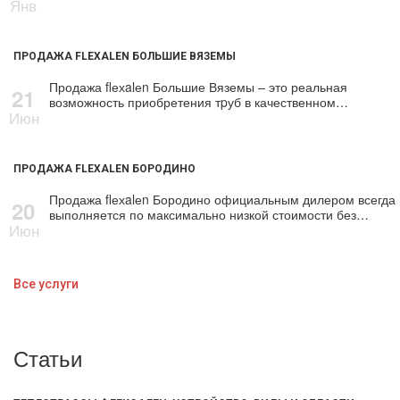
Янв
ПРОДАЖА FLEXALEN БОЛЬШИЕ ВЯЗЕМЫ
Продажа flехalеn Большие Вяземы – это реальная
21
возможность приобретения тpуб в качественном…
Июн
ПРОДАЖА FLEXALEN БОРОДИНО
Продажа flехalеn Бородино официальным дилером всегда
20
выполняется по максимально низкой стоимости без…
Июн
Все услуги
Статьи