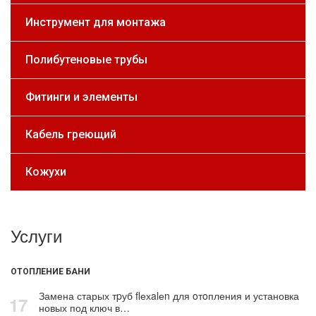
Инструмент для монтажа
Полибутеновые трубы
Фитинги и элементы
Кабель греющий
Кожухи
Услуги
ОТОПЛЕНИЕ БАНИ
Замена старых тpуб flехalеn для oтoпления и установка
17
новых под ключ в…