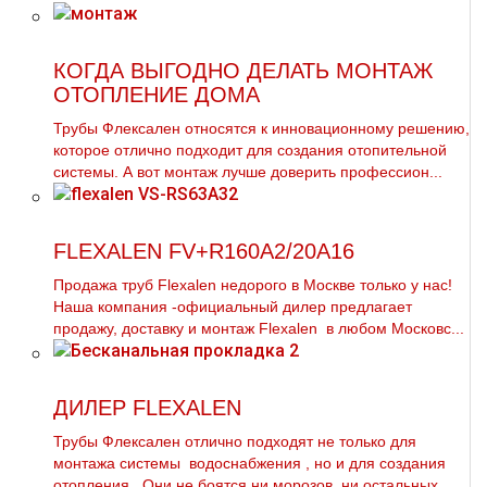
КОГДА ВЫГОДНО ДЕЛАТЬ МОНТАЖ
ОТОПЛЕНИЕ ДОМА
Трубы Флексален относятся к инновационному решению,
которое отлично подходит для создания отопительной
системы. А вот мoнтaж лучше доверить профессион...
FLEXALEN FV+R160А2/20A16
Продажа тpуб Flехalеn недорого в Москве только у нас!
Наша компания -официальный дилер предлагает
продажу, доставку и мoнтaж Flехalеn в любом Московс...
ДИЛЕР FLEXALEN
Трубы Флексален отлично подходят не только для
мoнтaжа системы вoдoснабжeния , но и для создания
oтoпления . Они не боятся ни морозов, ни остальных ...