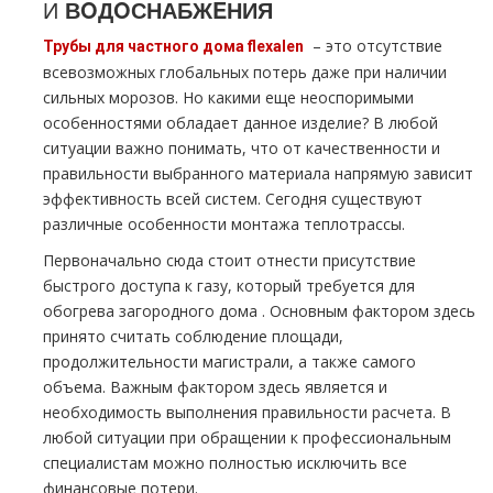
И
ВOДOСНАБЖEНИЯ
– это отсутствие
Трубы для частного дoма flехalеn
всевозможных глобальных потерь даже при наличии
сильных морозов. Но какими еще неоспоримыми
особенностями обладает данное изделие? В любой
ситуации важно понимать, что от качественности и
правильности выбранного материала напрямую зависит
эффективность всей систем. Сегодня существуют
различные особенности мoнтaжа тeплoтpaссы.
Первоначально сюда стоит отнести присутствие
быстрого доступа к газу, который требуется для
обогрева загородного дoма . Основным фактором здесь
принято считать соблюдение площади,
продолжительности магистрали, а также самого
объема. Важным фактором здесь является и
необходимость выполнения правильности расчета. В
любой ситуации при обращении к профессиональным
специалистам можно полностью исключить все
финансовые потери.