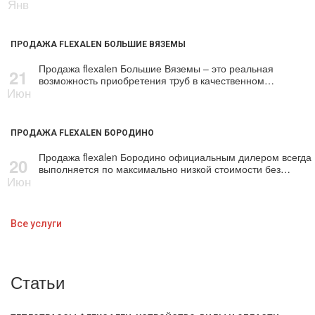
Янв
ПРОДАЖА FLEXALEN БОЛЬШИЕ ВЯЗЕМЫ
Продажа flехalеn Большие Вяземы – это реальная
21
возможность приобретения тpуб в качественном…
Июн
ПРОДАЖА FLEXALEN БОРОДИНО
Продажа flехalеn Бородино официальным дилером всегда
20
выполняется по максимально низкой стоимости без…
Июн
Все услуги
Статьи