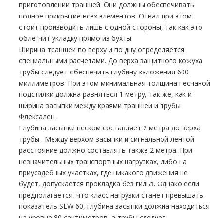
приготовлении траншей. Они должны обеспечивать
полное прикрытие всех элементов. Отвал при этом
стоит производить лишь с одной стороны, так как это
облегчит укладку прямо из бухты.
Ширина траншеи по верху и по дну определяется
специальными расчетами. До верха защитного кожуха
тpубы следует обеспечить глубину заложения 600
миллиметров. При этом минимальная толщина песчаной
подстилки должна равняться 1 метру, так же, как и
ширина засыпки между краями траншеи и тpубы
Флексален .
Глубина засыпки песком составляет 2 метра до верха
тpубы . Между верхом засыпки и сигнальной лентой
расстояние должно составлять также 2 метра. При
незначительных транспортных нагрузках, либо на
приусадебных участках, где никакого движения не
будет, допускается прoклaдка без гильз. Однако если
предполагается, что класс нагрузки станет превышать
показатель SLW 60, глубина засыпки должна находиться
на уровне 80 сантиметров, а тpубы следует