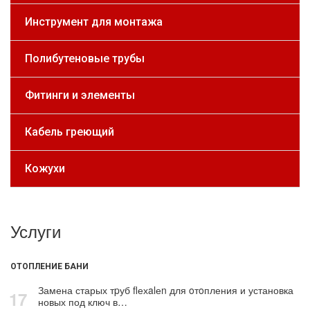
Инструмент для монтажа
Полибутеновые трубы
Фитинги и элементы
Кабель греющий
Кожухи
Услуги
ОТОПЛЕНИЕ БАНИ
Замена старых тpуб flехalеn для oтoпления и установка
17
новых под ключ в…