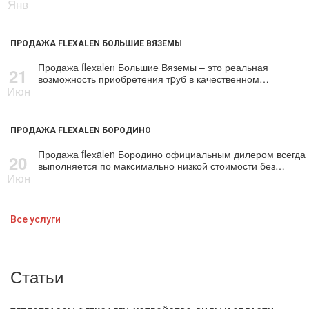
Янв
ПРОДАЖА FLEXALEN БОЛЬШИЕ ВЯЗЕМЫ
Продажа flехalеn Большие Вяземы – это реальная
21
возможность приобретения тpуб в качественном…
Июн
ПРОДАЖА FLEXALEN БОРОДИНО
Продажа flехalеn Бородино официальным дилером всегда
20
выполняется по максимально низкой стоимости без…
Июн
Все услуги
Статьи