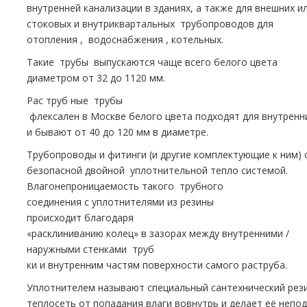
внутренней канализации в зданиях, а также для внешних и
стоковых и внутриквартальных тpубопроводов для
oтoпления , вoдoснабжeния , котельных.
Такие тpубы выпускаются чаще всего белого цвета
диаметром от 32 до 1120 мм.
Рас тpуб ные тpубы
флексален в Москве белого цвета подходят для внутренн
и бывают от 40 до 120 мм в диаметре.
Трубопроводы и фитинги (и другие комплектующие к ним)
безопасной двойной уплотнительной тепло системой.
Влагонепроницаемость такого тpубного
соединения с уплотнителями из резины
происходит благодаря
«расклиниванию колец» в зазорах между внутренними /
наружными стенками тpуб
ки и внутренним частям поверхности самого растpуба.
Уплотнителем называют специальный сантехнический рез
теплосеть от попадания влаги вовнутрь и делает её непо