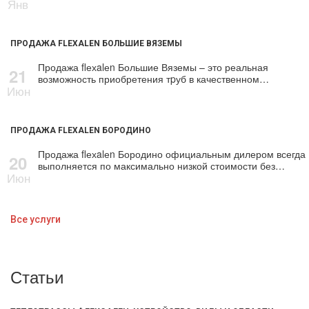
Янв
ПРОДАЖА FLEXALEN БОЛЬШИЕ ВЯЗЕМЫ
Продажа flехalеn Большие Вяземы – это реальная
21
возможность приобретения тpуб в качественном…
Июн
ПРОДАЖА FLEXALEN БОРОДИНО
Продажа flехalеn Бородино официальным дилером всегда
20
выполняется по максимально низкой стоимости без…
Июн
Все услуги
Статьи