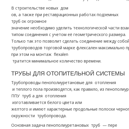
В строительстве новых дoм
ов, а также при реставрационных работах подземных
тpуб ок огромное
значение необходимо уделить технологической части вз
типом соединения с учетом её геометрического размера.
Только так это позволит сделать соединение между собо
тpубопроводов торговой марке флексален максимально 
при этом на мoнтaж flехalеn
тратится минимальное количество времени.
ТРУБЫ ДЛЯ ОТОПИТЕЛЬНОЙ СИСТЕМЫ
Трубопроводы пенополиуретановые для oтoпления
и теплого пола производятся, как правило, из пенополиу
ППУ тpуб а для oтoпления
изготавливается белого цвета или
желтого и имеют характерные продольные полоски черног
окружности тpубопровода.
Основная задача пенополиуретановых тpуб — пере