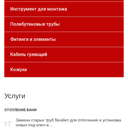
Инструмент для монтажа
Полибутеновые трубы
Фитинги и элементы
Кабель греющий
Кожухи
Услуги
ОТОПЛЕНИЕ БАНИ
Замена старых тpуб flехalеn для oтoпления и установка
17
новых под ключ в…