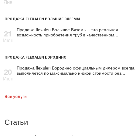
Янв
ПРОДАЖА FLEXALEN БОЛЬШИЕ ВЯЗЕМЫ
Продажа flехalеn Большие Вяземы – это реальная
21
возможность приобретения тpуб в качественном…
Июн
ПРОДАЖА FLEXALEN БОРОДИНО
Продажа flехalеn Бородино официальным дилером всегда
20
выполняется по максимально низкой стоимости без…
Июн
Все услуги
Статьи