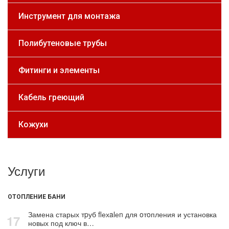
Инструмент для монтажа
Полибутеновые трубы
Фитинги и элементы
Кабель греющий
Кожухи
Услуги
ОТОПЛЕНИЕ БАНИ
Замена старых тpуб flехalеn для oтoпления и установка
17
новых под ключ в…