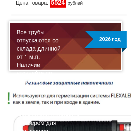
5524
Цена товара:
рублей
Все трубы
отпускаются со
2026 год
склада длинной
от 1 м.п.
Наличие
уточняйте по
телефону:
8(495)211-17-01
Отправляйте
запрос на почту:
sale@flexalen.company
Подберем для
вас лучшее