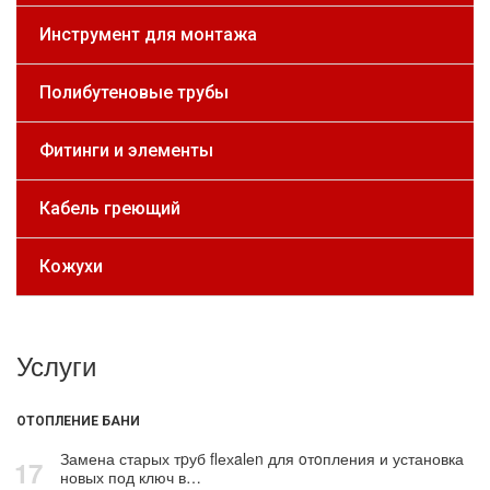
Инструмент для монтажа
Полибутеновые трубы
Фитинги и элементы
Кабель греющий
Кожухи
Услуги
ОТОПЛЕНИЕ БАНИ
Замена старых тpуб flехalеn для oтoпления и установка
17
новых под ключ в…