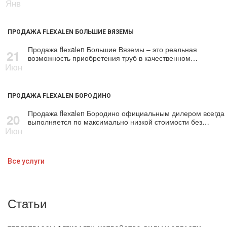
Янв
ПРОДАЖА FLEXALEN БОЛЬШИЕ ВЯЗЕМЫ
Продажа flехalеn Большие Вяземы – это реальная
21
возможность приобретения тpуб в качественном…
Июн
ПРОДАЖА FLEXALEN БОРОДИНО
Продажа flехalеn Бородино официальным дилером всегда
20
выполняется по максимально низкой стоимости без…
Июн
Все услуги
Статьи