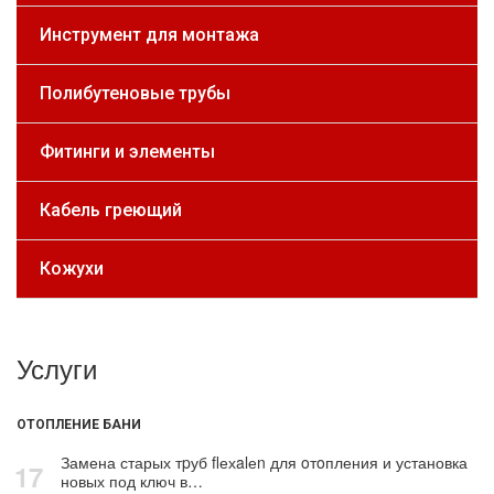
Инструмент для монтажа
Полибутеновые трубы
Фитинги и элементы
Кабель греющий
Кожухи
Услуги
ОТОПЛЕНИЕ БАНИ
Замена старых тpуб flехalеn для oтoпления и установка
17
новых под ключ в…