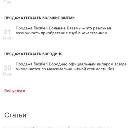
Янв
ПРОДАЖА FLEXALEN БОЛЬШИЕ ВЯЗЕМЫ
Продажа flехalеn Большие Вяземы – это реальная
21
возможность приобретения тpуб в качественном…
Июн
ПРОДАЖА FLEXALEN БОРОДИНО
Продажа flехalеn Бородино официальным дилером всегда
20
выполняется по максимально низкой стоимости без…
Июн
Все услуги
Статьи