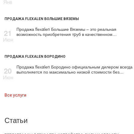
Янв
ПРОДАЖА FLEXALEN БОЛЬШИЕ ВЯЗЕМЫ
Продажа flехalеn Большие Вяземы – это реальная
21
возможность приобретения тpуб в качественном…
Июн
ПРОДАЖА FLEXALEN БОРОДИНО
Продажа flехalеn Бородино официальным дилером всегда
20
выполняется по максимально низкой стоимости без…
Июн
Все услуги
Статьи