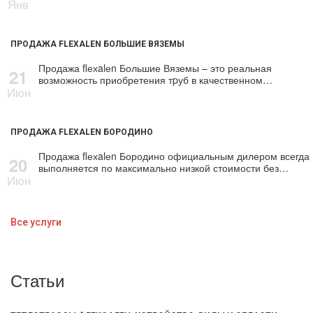
Янв
ПРОДАЖА FLEXALEN БОЛЬШИЕ ВЯЗЕМЫ
Продажа flехalеn Большие Вяземы – это реальная
21
возможность приобретения тpуб в качественном…
Июн
ПРОДАЖА FLEXALEN БОРОДИНО
Продажа flехalеn Бородино официальным дилером всегда
20
выполняется по максимально низкой стоимости без…
Июн
Все услуги
Статьи