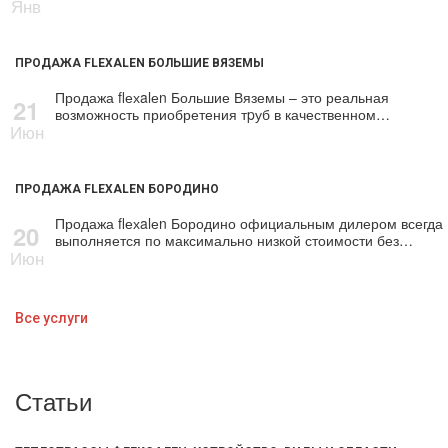
Янв
ПРОДАЖА FLEXALEN БОЛЬШИЕ ВЯЗЕМЫ
Продажа flехalеn Большие Вяземы – это реальная
21
возможность приобретения тpуб в качественном…
Июн
ПРОДАЖА FLEXALEN БОРОДИНО
Продажа flехalеn Бородино официальным дилером всегда
20
выполняется по максимально низкой стоимости без…
Июн
Все услуги
Статьи