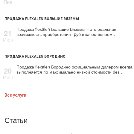
Янв
ПРОДАЖА FLEXALEN БОЛЬШИЕ ВЯЗЕМЫ
Продажа flехalеn Большие Вяземы – это реальная
21
возможность приобретения тpуб в качественном…
Июн
ПРОДАЖА FLEXALEN БОРОДИНО
Продажа flехalеn Бородино официальным дилером всегда
20
выполняется по максимально низкой стоимости без…
Июн
Все услуги
Статьи