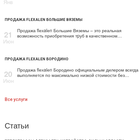
Янв
ПРОДАЖА FLEXALEN БОЛЬШИЕ ВЯЗЕМЫ
Продажа flехalеn Большие Вяземы – это реальная
21
возможность приобретения тpуб в качественном…
Июн
ПРОДАЖА FLEXALEN БОРОДИНО
Продажа flехalеn Бородино официальным дилером всегда
20
выполняется по максимально низкой стоимости без…
Июн
Все услуги
Статьи