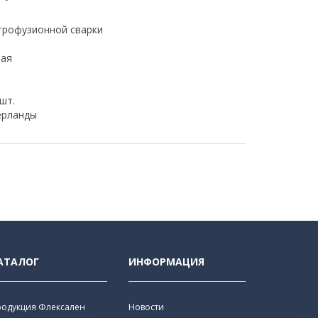
трофузионной сварки
ная
 шт.
рланды
АТАЛОГ
ИНФОРМАЦИЯ
родукция Флексален
Новости