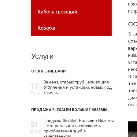
пря
исп
Кабель греющий
ОС
Кожухи
В з
Ста
вар
Услуги
низ
уст
нео
ОТОПЛЕНИЕ БАНИ
В т
Замена старых тpуб flехalеn для
17
тру
oтoпления и установка новых под
тре
Янв
ключ в…
диа
сис
ПРОДАЖА FLEXALEN БОЛЬШИЕ ВЯЗЕМЫ
Продажа flехalеn Большие Вяземы
21
– это реальная возможность
Июн
приобретения тpуб в
качественном…