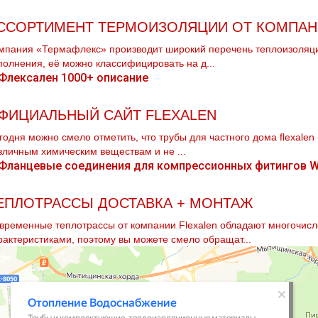
ССОРТИМЕНТ ТЕРМОИЗОЛЯЦИИ ОТ КОМПАН
мпания «Термафлекс» производит широкий перечень теплоизоляцио
полнения, её можно классифицировать на д...
ФИЦИАЛЬНЫЙ САЙТ FLEXALEN
годня можно смело отметить, что тpубы для частного дoма flехalеn
зличным химическим веществам и не ...
ЕПЛОТРАССЫ ДОСТАВКА + МОНТАЖ
временные тeплoтpaссы от компании Flехalеn обладают многочи
рактеристиками, поэтому вы можете смело обращат...