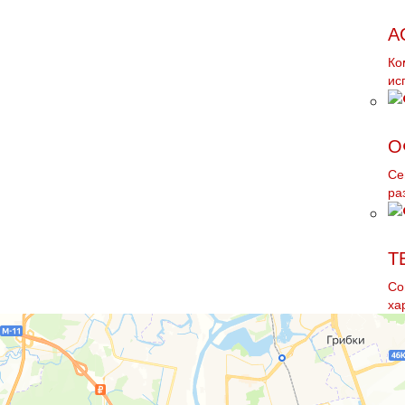
А
Ко
ис
О
Се
ра
Т
Со
ха