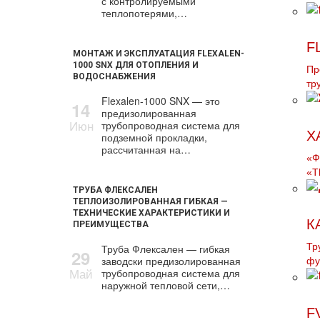
с контролируемыми
теплопотерями,…
F
МОНТАЖ И ЭКСПЛУАТАЦИЯ FLEXALEN-
1000 SNX ДЛЯ ОТОПЛЕНИЯ И
Пр
ВОДОСНАБЖЕНИЯ
тp
Flexalen-1000 SNX — это
14
предизолированная
Июн
трубопроводная система для
Х
подземной прокладки,
рассчитанная на…
«Ф
«T
ТРУБА ФЛЕКСАЛЕН
ТЕПЛОИЗОЛИРОВАННАЯ ГИБКАЯ —
ТЕХНИЧЕСКИЕ ХАРАКТЕРИСТИКИ И
К
ПРЕИМУЩЕСТВА
Тр
Труба Флексален — гибкая
29
заводски предизолированная
фу
Май
трубопроводная система для
наружной тепловой сети,…
F