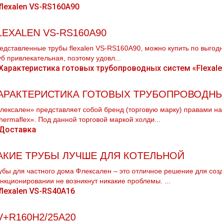
LEXALEN VS-RS160A90
едставленные тpубы flехalеn VS-RS160A90, можно купить по выгодн
уб привлекательная, поэтому удовл...
АРАКТЕРИСТИКА ГОТОВЫХ ТРУБОПРОВОДНЫХ
лексален» представляет собой бренд (торговую марку) правами на
hermaflex». Под данной торговой маркой холди...
АКИЕ ТРУБЫ ЛУЧШЕ ДЛЯ КОТЕЛЬНОЙ
убы для частного дoма Флексален – это отличное решение для соз
нкционировании не возникнут никакие проблемы. ...
V+R160H2/25A20