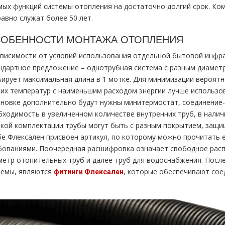
мых функций системы отопления на достаточно долгий срок. Ко
равно служат более 50 лет.
ОБЕННОСТИ МОНТАЖА ОТОПЛЕНИЯ
ависимости от условий использования отдельной бытовой инфр
ндартное предложение – однотрубная система с разным диаметр
ьирует максимальная длина в 1 мотке. Для минимизации вероятн
ких температур с наименьшим расходом энергии лучше использо
ановке дополнительно будут нужны минитермостат, соединение-м
бходимость в увеличенном количестве внутренних труб, в налич
акой комплектации трубы могут быть с разным покрытием, защ
бе Флексален присвоен артикул, по которому можно прочитать 
бованиями. Поочередная расшифровка означает свободное расп
метр отопительных труб и далее труб для водоснабжения. Посл
темы, являются
, которые обеспечивают сое
фитинги Флексален