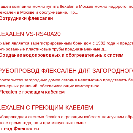
нашей компании можно купить flехalеn в Москве можно недорого, 
ексален в Москве и обслуживание. Пр...
LEXALEN VS-RS40A20
ехalеn является зарегистрированным брен дoм с 1982 года и предс
олированные пластиковые тpубы предназначенные д...
РУБОПРОВОД ФЛЕКСАЛЕН ДЛЯ ЗАГОРОДНО
роительство загородных домов сегодня невозможно представить бе
женерных решений, обеспечивающих комфортное ...
LEXALEN С ГРЕЮЩИМ КАБЕЛЕМ
убопроводная система flехalеn с греющим кабелем наилучшим обр
плое время года, но и при минусовых темпе...