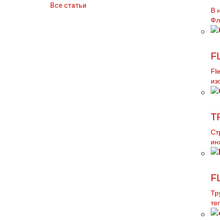
Все статьи
В 
Фл
F
Fl
из
Т
Ст
ин
F
Тр
те