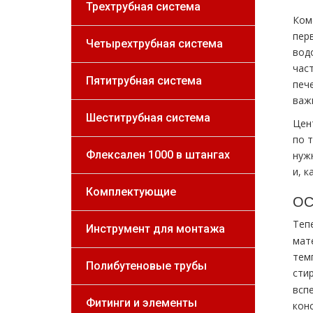
Трехтрубная система
Комф
пер
Четырехтрубная система
вод
час
Пятитрубная система
печ
важ
Шеститрубная система
Цен
по 
Флексален 1000 в штангах
нуж
и, к
Комплектующие
ОС
Теп
Инструмент для монтажа
мат
тем
Полибутеновые трубы
сти
всп
Фитинги и элементы
кон