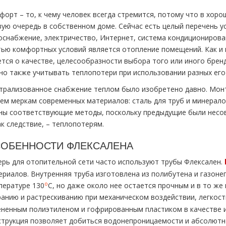
орт – то, к чему человек всегда стремится, потому что в хорош
вую очередь в собственном доме. Сейчас есть целый перечень ус
оснабжение, электричество, Интернет, система кондиционирова
тью комфортных условий является отопление помещений. Как и 
ется о качестве, целесообразности выбора того или иного бренд
но также учитывать теплопотери при использовании разных его
трализованное снабжение теплом было изобретено давно. Монт
тем меркам современных материалов: сталь для труб и минерало
ны соответствующие методы, поскольку предыдущие были несов
ак следствие, – теплопотерям.
ОБЕННОСТИ ФЛЕКСАЛЕНА
ерь для отопительной сети часто используют трубы Флексален.
ериалов. Внутренняя труба изготовлена из полибутена и газоне
о
пературе 130
С, но даже около нее остается прочным и в то же
ранию и растрескиванию при механическом воздействии, легкост
ененным полиэтиленом и гофрированным пластиком в качестве и
струкция позволяет добиться водонепроницаемости и абсолютн