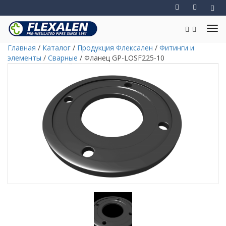
Главная
/
Каталог
/
Продукция Флексален
/
Фитинги и
элементы
/
Сварные
/
Фланец GP-LOSF225-10